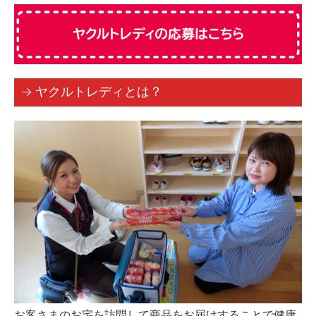
健康教室レポート
イベントレポート
健康コラム
採用情報
ヤクルトレディとは？
ヤクルトレディ
資料請求キャンペーン
保育者募集要項
新卒・中途社員募集
先輩ＹＬにインタビュー
カンパニー情報
営業拠点
健康経営の取り組み
お客さまのお宅を訪問して商品をお届けすることで健康